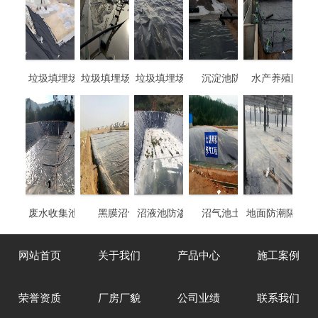
垃圾填埋场专用土
垃圾填埋场-渗滤液
垃圾填埋场-垃圾覆
沉淀池防渗膜
水产养殖防渗
工膜
池防渗膜
盖土工膜
废水收集池防渗膜
黑膜沼气池
沼液池防渗土工膜
沼气池土工膜
地面防潮隔离土
膜
网站首页
关于我们
产品中心
施工案例
荣誉资质
厂房厂貌
公司业绩
联系我们