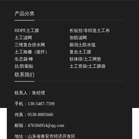
产品分类
HDPE土工膜
长短丝/非织造土工布
土工滤网
加筋滤网
三维复合排水网
膨润土防水毯
土工格栅（玻纤）
复合土工膜
生态袋/棒
软体排/土工网垫
抗/防裂贴
土工管袋/土工膜袋
联系我们
联系人：朱经理
手机：138-5487-7599
传真：0538-8885660
邮箱：476584954@qq.com
地址：山东省泰安市经济开发区