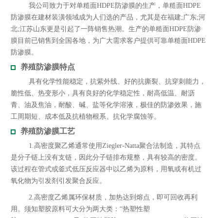
我公司致力于对单糙面HDPE防渗膜的生产，单糙面HDPE
防渗膜在建材装潢领域成为人们选的产品，尤其是在福建;广东;河
北;江苏山东更是引起了一阵销售热潮。生产的单糙面HDPE防渗
膜目前已销售到全国各地，为广大需求客户提供可靠单糙面HDPE
防渗膜。
养殖防渗膜特点
具有化学性能稳定，抗紫外线、好的抗撕裂、抗穿刺能力，
脆性低、热变形小，具有良好的化学稳定性，耐高低温、耐沥
青、油及焦油，耐酸、碱、盐等化学溶液，极佳的防渗效果，施
工周期短、成本低及抗植物根系、抗化学腐蚀等。
养殖防渗膜工艺
1.高密度聚乙烯通常使用Ziegler-Natta聚合法制造，其特点
是分子链上没有支链，因此分子链排布规整，具有较高的密度。
该过程在管式或釜式低压反应器中以乙烯为原料，用氧或有机过
氧化物为引发剂引发聚合反应。
2.高密度乙烯属环保材质，加热达到熔点，即可回收再利
用。须知塑胶原料可大分为两大类：“热塑性塑