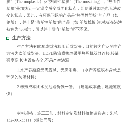
胶”（Thermoplastic）及“热固性塑胶”（Thermosetting），“热固性
塑胶”是加热到一定温度后变成固化状态，即使继续加热也无法改
变其状态，因此，有环保问题的产品是“热固性塑胶”的产品（如
轮胎），并非是“热塑性塑胶”的产品（如 塑胶栈板 注:栈板在港澳
被称为“夹板”)，所以并非所有“塑胶”皆不环保。
生产方法
生产方法有吹塑成型法和压延成型法，目前较为广泛的生产
方法为吹塑成型法。HDPE防渗膜接缝采用热焊机双缝连接,接缝
强度高,检测设备齐全,不易产生渗漏
1.水产养殖膜无需脱碱、无需消毒。（水产养殖膜本身就是
环保的防渗材料）
2.养殖成本比水泥池造价低一倍。（建池成本低，建池速度
快）
材料规格，施工工艺，材料定制及材料价格请咨询：朱总
132-901-33111（微信同号）