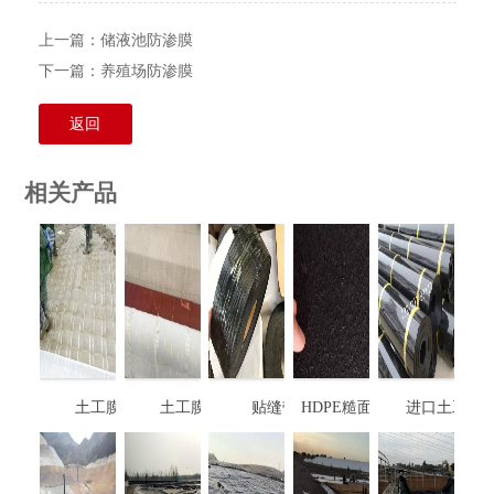
上一篇：
储液池防渗膜
下一篇：
养殖场防渗膜
返回
相关产品
土工膜袋
土工膜袋
贴缝带
HDPE糙面土工膜
进口土工膜
（单面 双面）