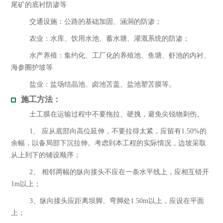
尾矿的底衬防渗等
交通设施：公路的基础加固、涵洞的防渗；
农业：水库、饮用水池、蓄水塘、灌溉系统的防渗；
水产养殖：集约化、工厂化的养殖池、鱼塘、虾池的内衬、
海参圈护坡等
盐业：盐场结晶池、卤池苫盖、盐池塑苫膜等。
施工方法：
土工膜在运输过程中不要拖拉、硬拽，避免尖锐物刺伤。
1、 应从底部向高位延伸，不要拉得太紧，应留有1.50%的
余幅，以备局部下沉拉伸。考虑到本工程的实际情况，边坡采取
从上到下的铺设顺序；
2、 相邻两幅的纵向接头不应在一条水平线上，应相互错开
1m以上；
3、纵向接头应距离坝脚、弯脚处1.50m以上，应设在平面
上；