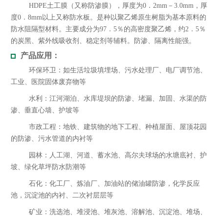
HDPE土工膜（又称防渗膜），厚度为0．2mm－3.0mm，厚
度0．8mm以上又称防水板。是种以聚乙烯原生树脂为基本原料的
防水阻隔型材料。主要成分为97．5％的高密度聚乙烯，约2．5％
的炭黑、紫外线吸收剂、稳定剂等辅料。防渗、隔离性能强。
产品应用：
环保环卫：如生活垃圾填埋场、污水处理厂、电厂调节池、
工业、医院固体废弃物等
水利：江河湖泊、水库堤坝的防渗、堵漏、加固、水渠的防
渗、垂直心墙、护坡等
市政工程：地铁、建筑物的地下工程、种植屋面、屋顶花园
的防渗、污水管道的内衬等
园林：人工湖、河道、蓄水池、高尔夫球场的水塘底衬、护
坡、绿化草坪防水防潮等
石化：化工厂、炼油厂、加油站的储油罐防渗，化学反应
池，沉淀池的内衬、二次衬层层等
矿业：洗选池、堆浸池、堆灰池、溶解池、沉淀池、堆场、