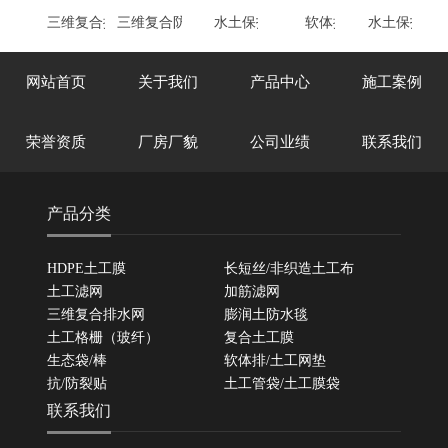
三维复合排水网
三维复合防排水板
水土保护毯
软体排
水土保护毯
网站首页
关于我们
产品中心
施工案例
荣誉资质
厂房厂貌
公司业绩
联系我们
产品分类
HDPE土工膜
长短丝/非织造土工布
土工滤网
加筋滤网
三维复合排水网
膨润土防水毯
土工格栅（玻纤）
复合土工膜
生态袋/棒
软体排/土工网垫
抗/防裂贴
土工管袋/土工膜袋
联系我们