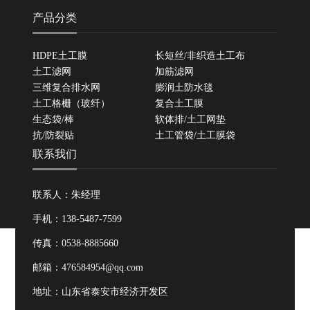
产品分类
HDPE土工膜
长短丝/非织造土工布
土工滤网
加筋滤网
三维复合排水网
膨润土防水毯
土工格栅（玻纤）
复合土工膜
生态袋/棒
软体排/土工网垫
抗/防裂贴
土工管袋/土工膜袋
联系我们
联系人：朱经理
手机：138-5487-7599
传真：0538-8885660
邮箱：476584954@qq.com
地址：山东省泰安市经济开发区