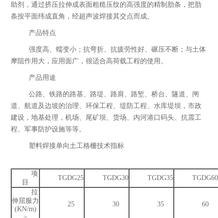
助剂，通过挤压拉伸成表面粗糙压纹的高强度的精制肋条，把肋
条按平面纬成直角，经超声波焊接其交点而成。
产品特点
强度高、蠕变小；抗弯折、抗疲劳性好、碾压不断；与土体
摩阻作用大，应用面广，很适合高荷载工程的使用。
产品用途
公路、铁路的路基、路堤、路肩、路堑、桥台、隧道、闸
道、航道及边坡的治理、环保工程、堤防工程、水库堤坝，市政
建设，地基处理，机场、尾矿坝、货场、内河港口码头、抗震工
程、军事防护设施等等。
塑料焊接单向土工格栅技术指标
项
TGDG25
TGDG30
TGDG35
TGDG6
目
拉
伸屈服力
25
30
35
60
(KN/m)
≥