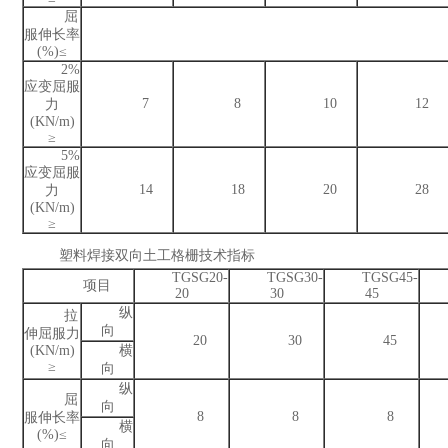
屈
服伸长率
(%)≤
2%
应变屈服
7
8
10
12
力
(KN/m)
≥
5%
应变屈服
14
18
20
28
力
(KN/m)
≥
塑料焊接双向土工格栅技术指标
TGSG20-
TGSG30-
TGSG45-
项目
20
30
45
纵
拉
向
伸屈服力
20
30
45
(KN/m)
横
≥
向
纵
屈
向
8
8
8
服伸长率
横
(%)≤
向