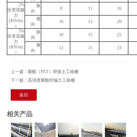
2%
纵
8
11
16
应变屈服
向
力
横
(KN/m)
10
13
20
向
≥
5%
纵
10
15
25
应变屈服
向
力
横
(KN/m)
12
15
23
向
≥
上一篇：
聚酯（PET）焊接土工格栅
下一篇：
高强度聚酯经编土工格栅
返回
相关产品