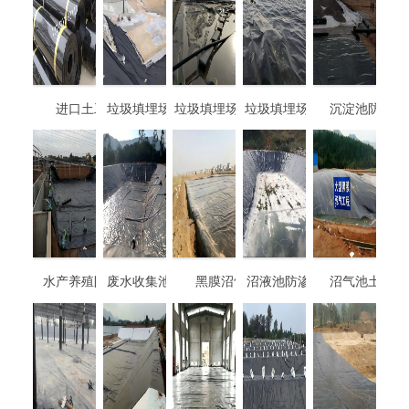
进口土工膜
垃圾填埋场专用土
垃圾填埋场-渗滤液
垃圾填埋场-垃圾覆
沉淀池防渗膜
工膜
池防渗膜
盖土工膜
水产养殖防渗膜
废水收集池防渗膜
黑膜沼气池
沼液池防渗土工膜
沼气池土工膜