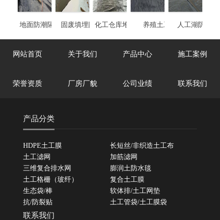
地面防潮隔离土工
固废填埋防渗膜
化工仓库堆放区防
养殖土工膜
人工湖防渗膜
膜
渗膜
网站首页
关于我们
产品中心
施工案例
荣誉资质
厂房厂貌
公司业绩
联系我们
产品分类
HDPE土工膜
长短丝/非织造土工布
土工滤网
加筋滤网
三维复合排水网
膨润土防水毯
土工格栅（玻纤）
复合土工膜
生态袋/棒
软体排/土工网垫
抗/防裂贴
土工管袋/土工膜袋
联系我们